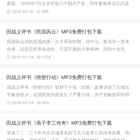
家庭，1946年1月在本村加入中国共产党，同年参加本县区武装
部工作。解
2019-02-16
928
田战义评书《民国风云》MP3免费打包下载
民国风云讲的是国内第一次大革命时期，孙中山、黄兴等一批革
命者，以坚定的革命志向、不屈不挠的斗争精神。历经十次失
败，终于推
2019-02-14
1278
田战义评书《绝密行动》MP3免费打包下载
田战义评书《绝密行动》取材于小说《反叛》故事讲述了古城北
平解放前夕，在国民党内部发生了严重分歧，共产党解放军利用
敌人的矛
2019-02-14
900
田战义评书《燕子李三传奇》MP3免费打包下载
讲述了二、三十年代北京城著名的飞天大盗李三的传奇故事，他