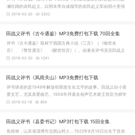
澜壮阔的农民起义。以明末李自成领导的农民起义军由弱小变强
大，转败
2019-02-20
2302
田战义评书《古今通鉴》MP3免费打包下载 70回全集
评书《古今通鉴》取材于我国古典小说《三言》（《喻世名
言》、《警世通言》、《醒世恒言》）。由著名评书演员田战义
经过几年的案
2019-02-20
1241
田战义评书《风雨关山》MP3免费打包下载
评书讲述的是1949年解放初期发生在北平的故事。田战义自小喜
爱文艺，尤其喜爱曲艺。1956年拜著名相声艺术家王世臣为师学
习相声表
2019-02-16
854
田战义评书《县委书记》MP3打包下载 15回全集
焦裕禄，山东省淄博市北崮山村人，1922年8月16日出生于贫农