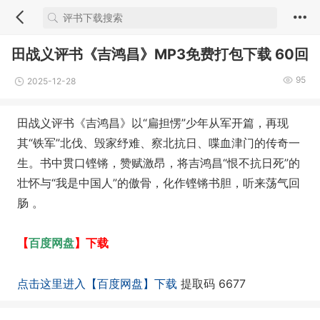
田战义评书《吉鸿昌》MP3免费打包下载 60回
95
2025-12-28
田战义评书《吉鸿昌》以“扁担愣”少年从军开篇，再现
其“铁军”北伐、毁家纾难、察北抗日、喋血津门的传奇一
生。书中贯口铿锵，赞赋激昂，将吉鸿昌“恨不抗日死”的
壮怀与“我是中国人”的傲骨，化作铿锵书胆，听来荡气回
肠 。
百度网盘
【
】下载
点击这里进入【百度网盘】下载
提取码 6677