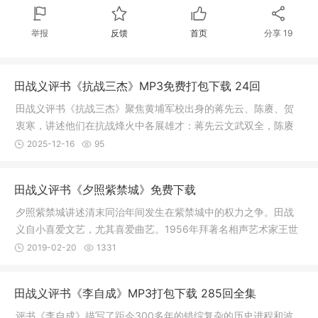
举报
反馈
首页
分享
19
田战义评书《抗战三杰》MP3免费打包下载 24回
田战义评书《抗战三杰》聚焦黄埔军校出身的蒋先云、陈赓、贺
衷寒，讲述他们在抗战烽火中各展雄才：蒋先云文武双全，陈赓
足智多谋
2025-12-16
95
田战义评书《夕照紫禁城》免费下载
夕照紫禁城讲述清末同治年间发生在紫禁城中的权力之争。田战
义自小喜爱文艺，尤其喜爱曲艺。1956年拜著名相声艺术家王世
臣为师学
2019-02-20
1331
田战义评书《李自成》MP3打包下载 285回全集
评书《李自成》描写了距今300多年的错综复杂的历史进程和波