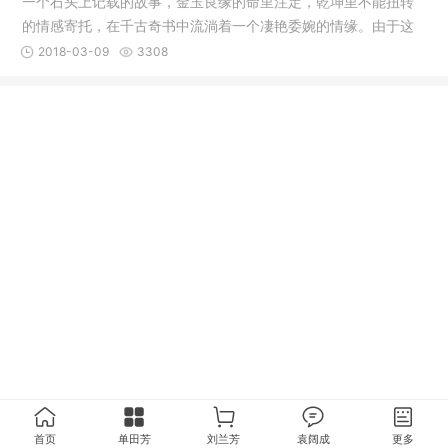
一个石头上记载的故事，金玉良缘的命里注定，乾坤里不能扭转
的情感寄托，在千古奇书中流淌着一个凄艳委婉的情缘。由于这
部书的文
2018-03-09
3308
首页
单田芳
刘兰芳
袁阔成
更多