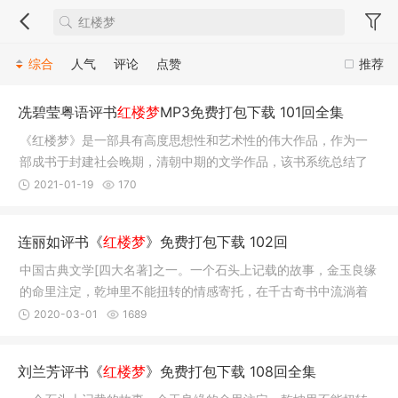
综合
人气
评论
点赞
推荐
冼碧莹粤语评书
红楼梦
MP3免费打包下载 101回全集
《红楼梦》是一部具有高度思想性和艺术性的伟大作品，作为一
部成书于封建社会晚期，清朝中期的文学作品，该书系统总结了
中国封建
2021-01-19
170
连丽如评书《
红楼梦
》免费打包下载 102回
中国古典文学[四大名著]之一。一个石头上记载的故事，金玉良缘
的命里注定，乾坤里不能扭转的情感寄托，在千古奇书中流淌着
一个凄
2020-03-01
1689
刘兰芳评书《
红楼梦
》免费打包下载 108回全集