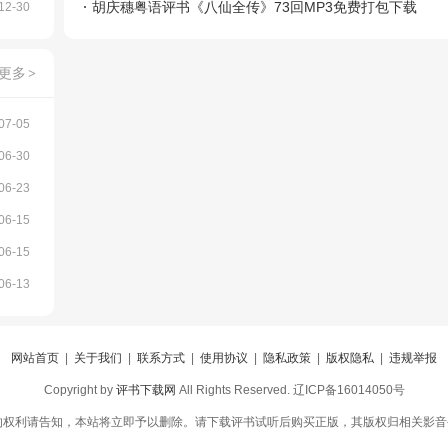
4回
胡庆穗粤语评书《八仙全传》73回MP3免费打包下载
12-30
更多
>
07-05
06-30
06-23
06-15
06-15
06-13
网站首页
|
关于我们
|
联系方式
|
使用协议
|
隐私政策
|
版权隐私
|
违规举报
Copyright by
评书下载网
All Rights Reserved. 辽ICP备16014050号
权利请告知，本站将立即予以删除。请下载评书试听后购买正版，其版权归相关影音公司所有。