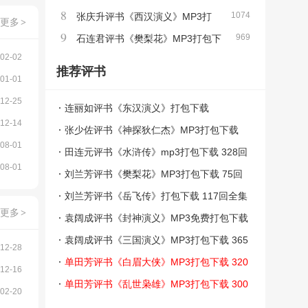
8
1074
集MP3免费打包下载
张庆升评书《西汉演义》MP3打
更多
>
9
969
包下载 161回
石连君评书《樊梨花》MP3打包下
02-02
载 110回
推荐评书
01-01
12-25
连丽如评书《东汉演义》打包下载
12-14
张少佐评书《神探狄仁杰》MP3打包下载
08-01
田连元评书《水浒传》mp3打包下载 328回
08-01
全集
刘兰芳评书《樊梨花》MP3打包下载 75回
全集
刘兰芳评书《岳飞传》打包下载 117回全集
更多
>
袁阔成评书《封神演义》MP3免费打包下载
200回全集
袁阔成评书《三国演义》MP3打包下载 365
12-28
回全集
单田芳评书《白眉大侠》MP3打包下载 320
12-16
回全集
单田芳评书《乱世枭雄》MP3打包下载 300
02-20
回全集