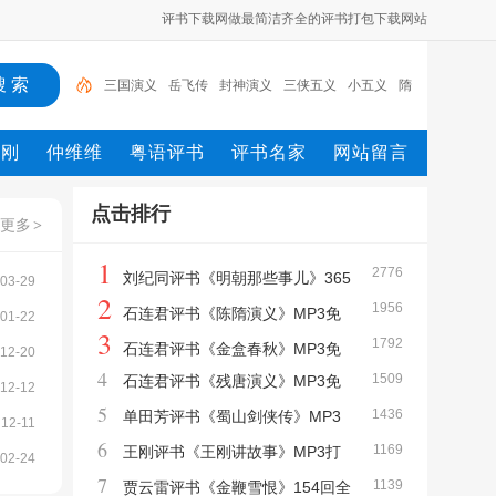
评书下载网做最简洁齐全的评书打包下载网站
三国演义
岳飞传
封神演义
三侠五义
小五义
隋
唐演义
水浒传
西游记
红楼梦
杨家将
孙刚
仲维维
粤语评书
评书名家
网站留言
点击排行
更多
>
1
2776
刘纪同评书《明朝那些事儿》365
03-29
2
1956
回全集MP3打包下载
石连君评书《陈隋演义》MP3免
01-22
3
1792
费打包下载 85回
石连君评书《金盒春秋》MP3免
12-20
4
1509
石连君评书《残唐演义》MP3免
费打包下载 110回
12-12
5
1436
费打包下载 125回
单田芳评书《蜀山剑侠传》MP3
12-11
6
1169
免费打包下载 单田芳AI声音重现
王刚评书《王刚讲故事》MP3打
02-24
7
1139
包下载 167回
贾云雷评书《金鞭雪恨》154回全