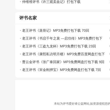
仲维维评书《许三观卖血记》打包下载
评书名家
老王评书《蒸骨记》MP3免费打包下载 70回​
老王评书《书启千年之衰 —启功传》MP3免费打包下
载 50回​
老王评书《三盗九龙杯》MP3免费打包下载 23回​
老王评书《康熙私访明月楼》MP3免费百度网盘打包下
载 6回​
曹云金评书《张广泰回家》MP3免费网盘打包下载 9回
老王评书《宋金刚押宝》MP3免费网盘打包下载 7回
本站为评书爱好者公益网站,如资源侵犯您的