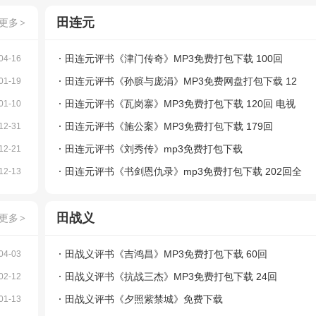
田连元
更多
>
田连元评书《津门传奇》MP3免费打包下载 100回
04-16
田连元评书《孙膑与庞涓》MP3免费网盘打包下载 12
01-19
回
田连元评书《瓦岗寨》MP3免费打包下载 120回 电视
01-10
版+MP3版
田连元评书《施公案》MP3免费打包下载 179回
12-31
田连元评书《刘秀传》mp3免费打包下载
12-21
田连元评书《书剑恩仇录》mp3免费打包下载 202回全
12-13
集
田战义
更多
>
田战义评书《吉鸿昌》MP3免费打包下载 60回
04-03
田战义评书《抗战三杰》MP3免费打包下载 24回
02-12
田战义评书《夕照紫禁城》免费下载
01-13